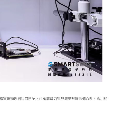
直連架構實現物理層接口匹配，可承載算力集群海量數據高速吞吐，應用於