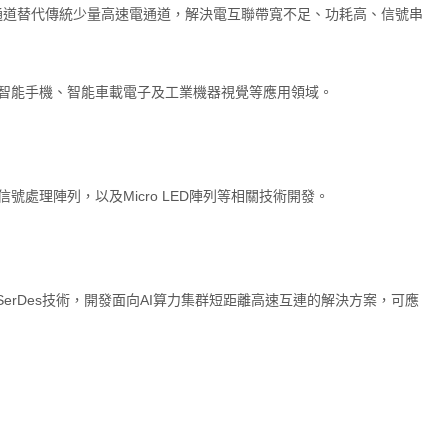
速光通道替代傳統少量高速電通道，解決電互聯帶寬不足、功耗高、信號串
、智能手機、智能車載電子及工業機器視覺等應用領域。
處理陣列，以及Micro LED陣列等相關技術開發。
。
速SerDes技術，開發面向AI算力集群短距離高速互連的解決方案，可應