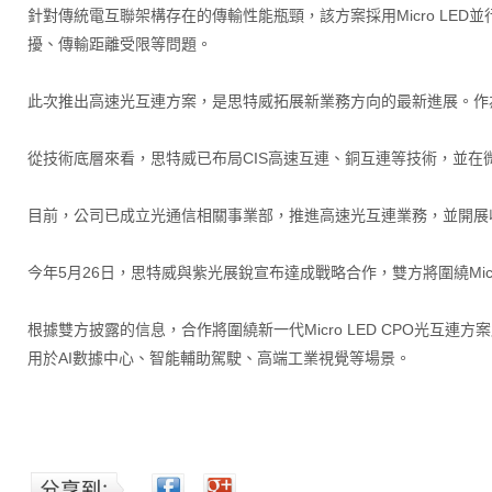
針對傳統電互聯架構存在的傳輸性能瓶頸，該方案採用Micro LE
擾、傳輸距離受限等問題。
此次推出高速光互連方案，是思特威拓展新業務方向的最新進展。作
從技術底層來看，思特威已布局CIS高速互連、銅互連等技術，並在
目前，公司已成立光通信相關事業部，推進高速光互連業務，並開展收發
今年5月26日，思特威與紫光展銳宣布達成戰略合作，雙方將圍繞Mi
根據雙方披露的信息，合作將圍繞新一代Micro LED CPO光互連
用於AI數據中心、智能輔助駕駛、高端工業視覺等場景。