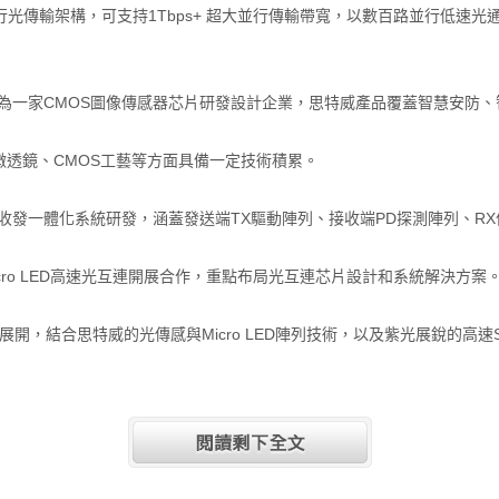
D並行光傳輸架構，可支持1Tbps+ 超大並行傳輸帶寬，以數百路並行低
為一家CMOS圖像傳感器芯片研發設計企業，思特威產品覆蓋智慧安防
微透鏡、CMOS工藝等方面具備一定技術積累。
一體化系統研發，涵蓋發送端TX驅動陣列、接收端PD探測陣列、RX信號
cro LED高速光互連開展合作，重點布局光互連芯片設計和系統解決方案
方案展開，結合思特威的光傳感與Micro LED陣列技術，以及紫光展銳的高