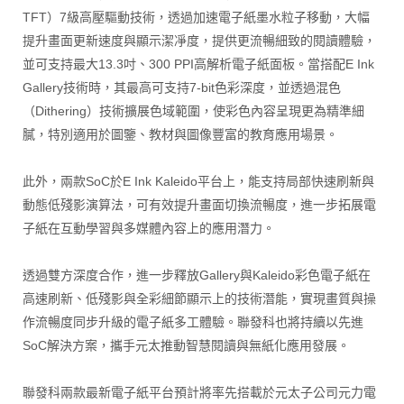
TFT）7級高壓驅動技術，透過加速電子紙墨水粒子移動，大幅
提升畫面更新速度與顯示潔凈度，提供更流暢細致的閱讀體驗，
並可支持最大13.3吋、300 PPI高解析電子紙面板。當搭配E Ink
Gallery技術時，其最高可支持7-bit色彩深度，並透過混色
（Dithering）技術擴展色域範圍，使彩色內容呈現更為精準細
膩，特別適用於圖鑒、教材與圖像豐富的教育應用場景。
此外，兩款SoC於E Ink Kaleido平台上，能支持局部快速刷新與
動態低殘影演算法，可有效提升畫面切換流暢度，進一步拓展電
子紙在互動學習與多媒體內容上的應用潛力。
透過雙方深度合作，進一步釋放Gallery與Kaleido彩色電子紙在
高速刷新、低殘影與全彩細節顯示上的技術潛能，實現畫質與操
作流暢度同步升級的電子紙多工體驗。聯發科也將持續以先進
SoC解決方案，攜手元太推動智慧閱讀與無紙化應用發展。
聯發科兩款最新電子紙平台預計將率先搭載於元太子公司元力電