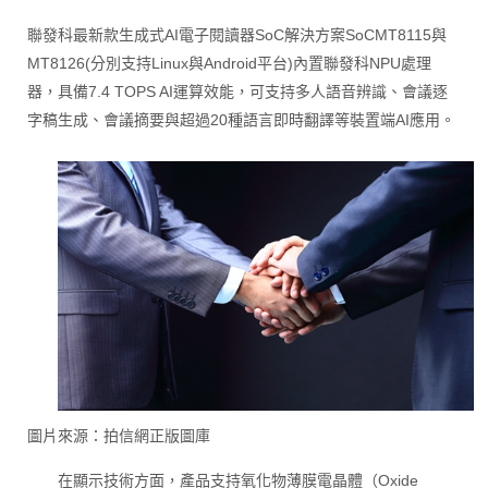
聯發科最新款生成式AI電子閱讀器SoC解決方案SoCMT8115與
MT8126(分別支持Linux與Android平台)內置聯發科NPU處理
器，具備7.4 TOPS AI運算效能，可支持多人語音辨識、會議逐
字稿生成、會議摘要與超過20種語言即時翻譯等裝置端AI應用。
圖片來源：拍信網正版圖庫
在顯示技術方面，產品支持氧化物薄膜電晶體（Oxide