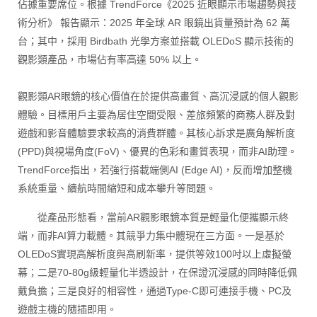
佔據重要席位。根據 TrendForce《2025 近眼顯示市場趨勢與技
術分析》 報告顯示：2025 年全球 AR 眼鏡出貨量預計為 62 萬
台；其中，採用 Birdbath 光學方案並搭載 OLEDoS 顯示技術的
觀影類產品，市場佔有率高達 50% 以上。
觀影類AR眼鏡的核心價值在於提供高畫質、高沉浸感的個人觀影
體驗。目標用戶主要為居住空間受限、差旅頻繁的商務人群及對
遊戲和影音體驗要求較高的消費群體。其核心訴求是廣角解析度
(PPD)與視場角度(FoV)、優異的色彩和畫質表現，而非AI助理。
TrendForce指出，若強行搭載端側AI (Edge AI)，反而增加整機
系統重量、續航時間縮短和成本攀升等問題。
從產品形態看，當前AR觀影眼鏡本質是輕量化便攜顯示終
端，而非AI算力載體。其競爭力集中體現在三方面。一是基於
OLEDoS實現高解析度與高刷新率，提供等效100吋以上虛擬螢
幕；二是70-80g級輕量化半透設計，在保證沉浸感的同時降低佩
戴負擔；三是良好的相容性，通過Type-C即可連接手機、PC及
遊戲主機的隨插即用。