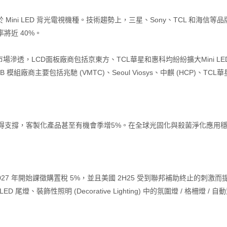
ni LED 背光電視機種。技術趨勢上，三星、Sony、TCL 和海信等品牌積
長率將近 40%。
8 LED顯示屏市場滲透，LCD面板廠商包括京東方、TCL華星和惠科均紛紛擴大Mini 
商主要包括兆馳 (VMTC)、Seoul Viosys、中麒 (HCP)、TCL華星 (T
得支撐，客製化產品甚至有機會季增5%。在全球光固化與殺菌淨化應用穩定成長的
027 年開始課徵購置稅 5%，並且美國 2H25 受到聯邦補助終止的刺激而
燈、裝飾性照明 (Decorative Lighting) 中的氛圍燈 / 格柵燈