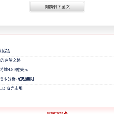
權協議
明的進階之路
值將達4.89億美元
價格成本分析- 超越無限
ED 背光市場