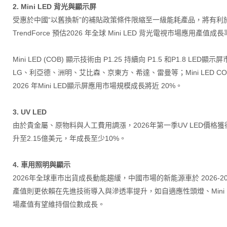
2. Mini LED 背光與顯示屏
受惠於中國“以舊換新”的補貼政策條件限縮至一級能耗產品，將有利於 Mi
TrendForce 預估2026 年全球 Mini LED 背光電視市場應用產值成
Mini LED (COB) 顯示技術由 P1.25 持續向 P1.5 和P1.
LG、利亞德、洲明、艾比森、京東方、希達、雷曼等；Mini LED COB 模組廠
2026 年Mini LED顯示屏應用市場規模成長將近 20%。
3. UV LED
由於貴金屬、原物料與人工費用調漲，2026年第一季UV LED價格獲
升至2.15億美元，年成長至少10%。
4. 車用照明與顯示
2026年全球車市出貨成長動能趨緩，中國市場的新能源車於 2026-2
產值則更依賴在先進技術導入與滲透率提升，如自適應性頭燈、Mini LED 尾
場產值有望維持個位數成長。