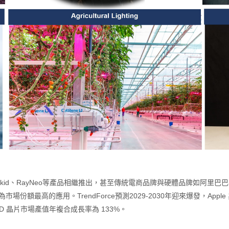
play、Rokid、RayNeo等產品相繼推出，甚至傳統電商品牌與硬體品牌如阿里巴
的應用。TrendForce預測2029-2030年迎來爆發，Apple 與 M
o LED 晶片市場產值年複合成長率為 133%。