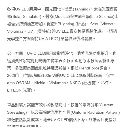
各項UV LED應用中，因光固化、美黑(Tanning)、太陽光源模擬
器(Solar Simulator)、醫療(Medical)與生命科學(Life Science)市
場需求持續穩定增加，促使HPLighting (研晶)、Seoul Viosys、
Violumas、UVT (奧特維)等UV LED廠商跨足客製化設計，透過
光學整合方案保持UV-A LED訂單營收與價格發展。
另一方面，UV-C LED應用於殺菌淨化，隨著光學功率提升，也
從消費性家電應用轉向工商業表面殺菌與動態水殺菌客製化專
案，多數廠商因此能維持產品報價。根據TrendForce調查，
2026年可供應功率≥100mW的UV-C LED單晶封裝廠商，包含
ams OSRAM、Nichia、Violumas、NKFG (福機裝)、UVT、
LITEON(光寶)。
單晶封裝方案擁有較小的封裝尺寸、較佳的電流分布(Current
Spreading)，以及高輻射光型均勻性(Uniform Radiation Pattern)
和低散熱設計成本。隨著UV-C LED價格下降，終端客戶更偏好