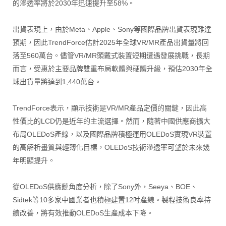
的滲透率將於2030年迅速提升至58%。
出貨表現上，由於Meta、Apple、Sony等國際品牌出貨表現難達
預期，因此TrendForce估計2025年全球VR/MR產品出貨量將回
落至560萬台。儘管VR/MR頭戴式裝置短期遭遇發展挑戰，長期
而言，受惠於主要品牌雙重布局軟體與硬體升級，預估2030年全
球出貨量將達到1,440萬台。
TrendForce表示，顯示技術是VR/MR產品定價的關鍵，因此高
性價比的LCD仍是近年的主流選擇。然而，隨著中國供應商擴大
布局OLEDoS產線，以及國際品牌積極運用OLEDoS實現VR裝置
的高解析畫質與輕薄化目標，OLEDoS技術滲透率可望於未來幾
年明顯提升。
從OLEDoS供應鏈角度分析，除了Sony外，Seeya、BOE、
Sidtek等10多家中國業者也積極建置12吋產線。製程技術良率持
續改善，將有效推動OLEDoS生產成本下降。