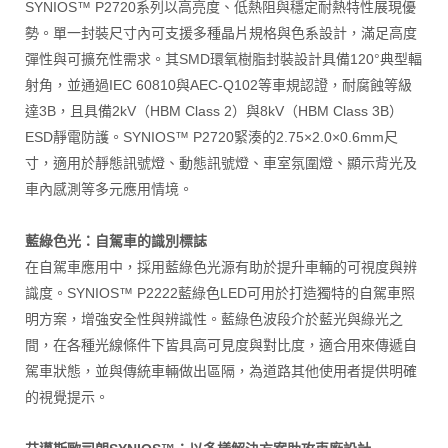
SYNIOS™ P2720系列以高亮度、低熱阻與穩定耐熱特性展現優
勢。單一封裝尺寸內可支援多種晶片規格與色系設計，滿足高度
彈性與可擴充性需求。其SMD環氧樹脂封裝設計具備120°典型輻
射角，並通過IEC 60810與AEC-Q102等車規認證，耐腐蝕等級
達3B，且具備2kV（HBM Class 2）與8kV（HBM Class 3B）
ESD靜電防護。SYNIOS™ P2720緊湊的2.75×2.0×0.6mm尺
寸，適用於靜態訊號燈、動態訊號燈、車室氛圍燈、顯示背光及
車內感測等多元應用情境。
藍綠色光：自駕車的識別標誌
在自駕車應用中，採用藍綠色光源有助於提升車輛的可視度與辨
識度。SYNIOS™ P2222藍綠色LED可用於打造獨特的自駕車照
明方案，增強安全性與辨識性。藍綠色波段介於藍光與綠光之
間，在各種光線條件下皆具高可見度與對比度，適合用來傳遞自
駕車狀態，並與傳統車輛做出區隔，為道路其他使用者提供明確
的視覺提示。