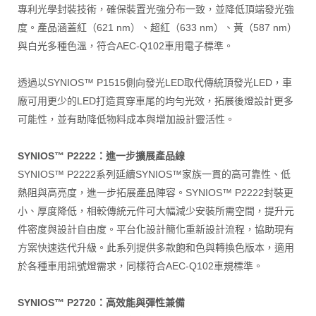
專利光學封裝技術，確保裝置光強分布一致，並降低頂端發光強
度。產品涵蓋紅（621 nm）、超紅（633 nm）、黃（587 nm）
與白光多種色溫，符合AEC-Q102車用電子標準。
透過以SYNIOS™ P1515側向發光LED取代傳統頂發光LED，車
廠可用更少的LED打造貫穿車尾的均勻光效，拓展後燈設計更多
可能性，並有助降低物料成本與增加設計靈活性。
SYNIOS™ P2222：進一步擴展產品線
SYNIOS™ P2222系列延續SYNIOS™家族一貫的高可靠性、低
熱阻與高亮度，進一步拓展產品陣容。SYNIOS™ P2222封裝更
小、厚度降低，相較傳統元件可大幅減少安裝所需空間，提升元
件密度與設計自由度。平台化設計簡化重新設計流程，協助現有
方案快速迭代升級。此系列提供多款飽和色與轉換色版本，適用
於各種車用訊號燈需求，同樣符合AEC-Q102車規標準。
SYNIOS™ P2720：高效能與彈性兼備