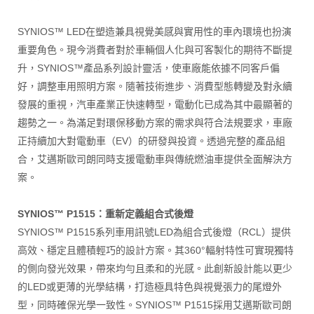
SYNIOS™ LED在塑造兼具視覺美感與實用性的車內環境也扮演
重要角色。現今消費者對於車輛個人化與可客製化的期待不斷提
升，SYNIOS™產品系列設計靈活，使車廠能依據不同客戶偏
好，調整車用照明方案。隨著技術進步、消費型態轉變及對永續
發展的重視，汽車產業正快速轉型，電動化已成為其中最顯著的
趨勢之一。為滿足對環保移動方案的需求與符合法規要求，車廠
正持續加大對電動車（EV）的研發與投資。透過完整的產品組
合，艾邁斯歐司朗同時支援電動車與傳統燃油車提供全面解決方
案。
SYNIOS™ P1515：重新定義組合式後燈
SYNIOS™ P1515系列車用訊號LED為組合式後燈（RCL）提供
高效、穩定且體積輕巧的設計方案。其360°輻射特性可實現獨特
的側向發光效果，帶來均勻且柔和的光感。此創新設計能以更少
的LED或更薄的光學結構，打造極具特色與視覺張力的尾燈外
型，同時確保光學一致性。SYNIOS™ P1515採用艾邁斯歐司朗