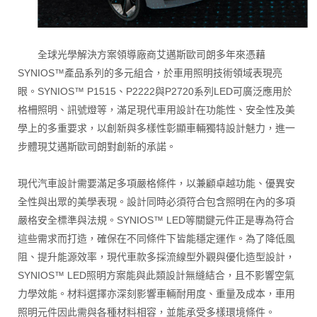
全球光學解決方案領導廠商艾邁斯歐司朗多年來憑藉
SYNIOS™產品系列的多元組合，於車用照明技術領域表現亮
眼。SYNIOS™ P1515、P2222與P2720系列LED可廣泛應用於
格柵照明、訊號燈等，滿足現代車用設計在功能性、安全性及美
學上的多重要求，以創新與多樣性彰顯車輛獨特設計魅力，進一
步體現艾邁斯歐司朗對創新的承諾。
現代汽車設計需要滿足多項嚴格條件，以兼顧卓越功能、優異安
全性與出眾的美學表現。設計同時必須符合包含照明在內的多項
嚴格安全標準與法規。SYNIOS™ LED等關鍵元件正是專為符合
這些需求而打造，確保在不同條件下皆能穩定運作。為了降低風
阻、提升能源效率，現代車款多採流線型外觀與優化造型設計，
SYNIOS™ LED照明方案能與此類設計無縫結合，且不影響空氣
力學效能。材料選擇亦深刻影響車輛耐用度、重量及成本，車用
照明元件因此需與各種材料相容，並能承受多樣環境條件。