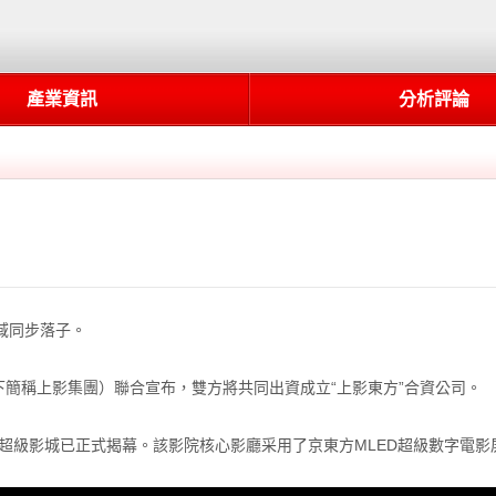
產業資訊
分析評論
域同步落子。
以下簡稱上影集團）聯合宣布，雙方將共同出資成立“上影東方”合資公司。
prα超級影城已正式揭幕。該影院核心影廳采用了京東方MLED超級數字