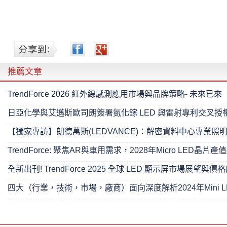
推薦文章
TrendForce 2026 紅外線感測應用市場與品牌策略- 未來已來
日亞化學與艾邁斯歐司朗簽署氮化鎵 LED 與雷射專利交叉授
【獨家專訪】朗德萬斯(LEDVANCE)：解密資料中心專業照
TrendForce: 聚焦AR與車用需求，2028年Micro LED晶片產
全新出刊! TrendForce 2025 全球 LED 顯示屏市場展望與
四大（行業，技術，市場，廠商）面向深度解析2024年Mini L