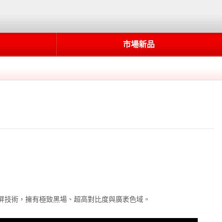
市場新品
電影屏技術，擁有極致黑場、超高對比度與廣袤色域。