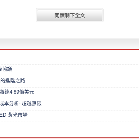
權協議
明的進階之路
值將達4.89億美元
價格成本分析- 超越無限
ED 背光市場