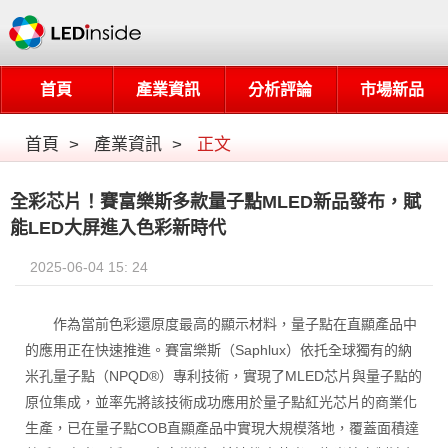
首頁
產業資訊
分析評論
市場新品
首頁
>
產業資訊
>
正文
全彩芯片！賽富樂斯多款量子點MLED新品發布，賦
能LED大屏進入色彩新時代
2025-06-04 15: 24
作為當前色彩還原度最高的顯示材料，量子點在直顯產品中
的應用正在快速推進。賽富樂斯（Saphlux）依托全球獨有的納
米孔量子點（NPQD®）專利技術，實現了MLED芯片與量子點的
原位集成，並率先將該技術成功應用於量子點紅光芯片的商業化
生產，已在量子點COB直顯產品中實現大規模落地，覆蓋面積達