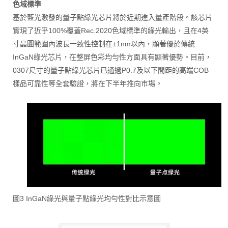
色域標準
基於藍光激發的量子點綠光芯片將於近期進入量產階段。該芯片
實現了近乎100%覆蓋Rec.2020色域標準的綠光輸出，且在4英
寸晶圓範圍內波長一致性控制在±1nm以內，顯著優於傳統
InGaN綠光芯片，在整屏色彩均勻性方面具有顯著優勢。目前，
0307尺寸的量子點綠光芯片已通過P0.7及以下間距的高端COB
樣品可靠性等全套驗證，將在下半年推向市場。
圖3 InGaN綠光與量子點綠光均勻性對比示意圖