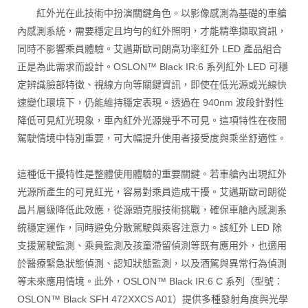
紅外光在此技術中扮演關鍵角色。以影像感測為基礎的車艙
內感測系統，需要穩定且均勻的紅外照明，才能精準擷取資訊，
同時不影響乘員體驗。艾邁斯歐司朗高功率紅外 LED 產品組合
正是為此需求而設計。OSLON™ Black IR:6 系列紅外 LED 可穩
定辨識臉部特徵、視線方向等關鍵資訊，即使在低光源或光線快
速變化環境下，仍能維持穩定表現。透過在 940nm 波段針對性
降低可見紅光現象，車內紅外光源幾乎不可見。這項特性在夜間
駕駛情境中特別重要，可大幅提升使用者接受度與乘坐舒適性。
這種低干擾特性是整體使用體驗的重要關鍵。若車艙內出現紅外
光源所產生的可見紅光，容易對乘員造成干擾。艾邁斯歐司朗從
晶片層級降低此效應，從源頭克服技術挑戰，確保車艙內感測系
統穩定運作，同時避免分散駕駛與乘客注意力。該紅外 LED 除
支援駕駛監測、乘員監測及孩童滯留偵測等既有應用外，也適用
於醫療緊急狀態偵測、認知狀態監測，以及酒駕與異常行為偵測
等未來應用情境。此外，OSLON™ Black IR:6 C 系列（型號：
OSLON™ Black SFH 472XXCS A01）提供多種發射角度與光學