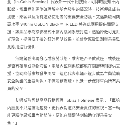
測（In-Cabin Sensing）代表新一代車用技術，可即時感知車內
狀態。當車輛能更準確理解座艙內發生的情況時，技術便能成為
駕駛、乘客以及所有道路使用者的重要安全防護。艾邁斯歐司朗
高功率 940nm OSLON Black™ IR LED 將為此應用提供關鍵支
援。該產品專為攝影機式車艙內感測系統打造，透過降低可見紅
光現象，提供低干擾的紅外照明效果，並針對駕駛監測與乘員監
測應用進行優化。
無論駕駛出現分心或疲勞狀態、乘客是否全數就座，或後座
是否有孩童或寵物滯留，車艙內監測系統都能在關鍵時刻提供支
援，協助降低事故發生風險。這也代表車輛正逐步成為主動協助
安全防護的重要角色，不僅服務駕駛，也進一步保障車內所有乘
員的安全。
艾邁斯歐司朗產品行銷經理 Tobias Hofmeier 表示：「車艙
內感測不只是技術趨勢，更代表對道路安全責任的重視。當車輛
能更精準感知車內動態時，便能在關鍵時刻協助守護乘員安
全。」